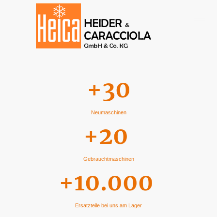
+30
Neumaschinen
+20
Gebrauchtmaschinen
+10.000
Ersatzteile bei uns am Lager