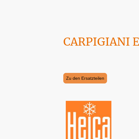
CARPIGIANI Er
Maschinen, Geräte und Ersatzteile fin
erfolgen.
Zu den Ersatzteilen