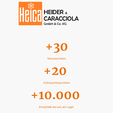
+30
Neumaschinen
+20
Gebrauchtmaschinen
+10.000
Ersatzteile bei uns am Lager