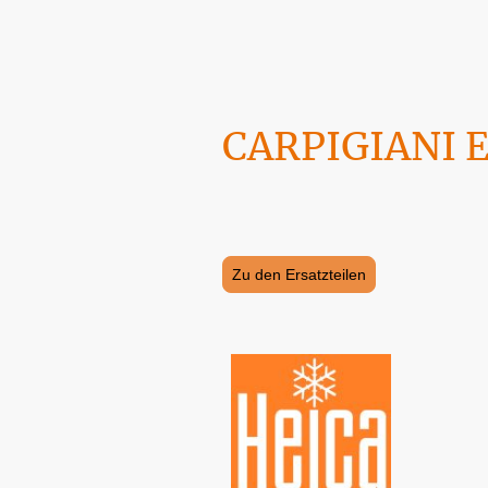
CARPIGIANI Er
Maschinen, Geräte und Ersatzteile fin
erfolgen.
Zu den Ersatzteilen