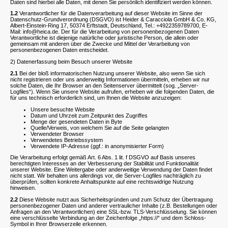
Daten sind hierbei alle Daten, mit denen Sie persönlich identifiziert werden können.
1.2
Verantwortlicher für die Datenverarbeitung auf dieser Website im Sinne der
Datenschutz-Grundverordnung (DSGVO) ist Heider & Caracciola GmbH & Co. KG,
Albert-Einstein-Ring 17, 50374 Erftstadt, Deutschland, Tel.: +4922359789700, E-
Mail: info@heica.de. Der für die Verarbeitung von personenbezogenen Daten
Verantwortliche ist diejenige natürliche oder juristische Person, die allein oder
gemeinsam mit anderen über die Zwecke und Mittel der Verarbeitung von
personenbezogenen Daten entscheidet.
2) Datenerfassung beim Besuch unserer Website
2.1
Bei der bloß informatorischen Nutzung unserer Website, also wenn Sie sich
nicht registrieren oder uns anderweitig Informationen übermitteln, erheben wir nur
solche Daten, die Ihr Browser an den Seitenserver übermittelt (sog. „Server-
Logfiles“). Wenn Sie unsere Website aufrufen, erheben wir die folgenden Daten, die
für uns technisch erforderlich sind, um Ihnen die Website anzuzeigen:
Unsere besuchte Website
Datum und Uhrzeit zum Zeitpunkt des Zugriffes
Menge der gesendeten Daten in Byte
Quelle/Verweis, von welchem Sie auf die Seite gelangten
Verwendeter Browser
Verwendetes Betriebssystem
Verwendete IP-Adresse (ggf.: in anonymisierter Form)
Die Verarbeitung erfolgt gemäß Art. 6 Abs. 1 lit. f DSGVO auf Basis unseres
berechtigten Interesses an der Verbesserung der Stabilität und Funktionalität
unserer Website. Eine Weitergabe oder anderweitige Verwendung der Daten findet
nicht statt. Wir behalten uns allerdings vor, die Server-Logfiles nachträglich zu
überprüfen, sollten konkrete Anhaltspunkte auf eine rechtswidrige Nutzung
hinweisen.
2.2
Diese Website nutzt aus Sicherheitsgründen und zum Schutz der Übertragung
personenbezogener Daten und anderer vertraulicher Inhalte (z.B. Bestellungen oder
Anfragen an den Verantwortlichen) eine SSL-bzw. TLS-Verschlüsselung. Sie können
eine verschlüsselte Verbindung an der Zeichenfolge „https://“ und dem Schloss-
Symbol in Ihrer Browserzeile erkennen.