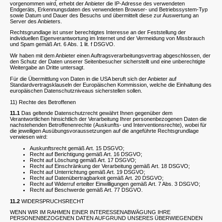
vorgenommen wird, erhebt der Anbieter die IP-Adresse des verwendeten
Endgeräts, Erkennungsdaten des verwendeten Browser- und Betriebssystem-Typ
sowie Datum und Dauer des Besuchs und übermittelt diese zur Auswertung an
Server des Anbieters.
Rechtsgrundlage ist unser berechtigtes Interesse an der Feststellung der
individuellen Eigenverantwortung im Internet und der Vermeidung von Missbrauch
und Spam gemäß Art. 6 Abs. 1 lit. f DSGVO.
Wir haben mit dem Anbieter einen Auftragsverarbeitungsvertrag abgeschlossen, der
den Schutz der Daten unserer Seitenbesucher sicherstellt und eine unberechtigte
Weitergabe an Dritte untersagt.
Für die Übermittlung von Daten in die USA beruft sich der Anbieter auf
Standardvertragsklauseln der Europäischen Kommission, welche die Einhaltung des
europäischen Datenschutzniveaus sicherstellen sollen.
11) Rechte des Betroffenen
11.1
Das geltende Datenschutzrecht gewährt Ihnen gegenüber dem
Verantwortlichen hinsichtlich der Verarbeitung Ihrer personenbezogenen Daten die
nachstehenden Betroffenenrechte (Auskunfts- und Interventionsrechte), wobei für
die jeweiligen Ausübungsvoraussetzungen auf die angeführte Rechtsgrundlage
verwiesen wird:
Auskunftsrecht gemäß Art. 15 DSGVO;
Recht auf Berichtigung gemäß Art. 16 DSGVO;
Recht auf Löschung gemäß Art. 17 DSGVO;
Recht auf Einschränkung der Verarbeitung gemäß Art. 18 DSGVO;
Recht auf Unterrichtung gemäß Art. 19 DSGVO;
Recht auf Datenübertragbarkeit gemäß Art. 20 DSGVO;
Recht auf Widerruf erteilter Einwilligungen gemäß Art. 7 Abs. 3 DSGVO;
Recht auf Beschwerde gemäß Art. 77 DSGVO.
11.2
WIDERSPRUCHSRECHT
WENN WIR IM RAHMEN EINER INTERESSENABWÄGUNG IHRE
PERSONENBEZOGENEN DATEN AUFGRUND UNSERES ÜBERWIEGENDEN