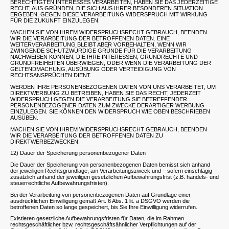
BERECHTIGTEN INTERESSES VERARBEITEN, HABEN SIE DAS JEDERZEITIGE
RECHT, AUS GRÜNDEN, DIE SICH AUS IHRER BESONDEREN SITUATION
ERGEBEN, GEGEN DIESE VERARBEITUNG WIDERSPRUCH MIT WIRKUNG
FÜR DIE ZUKUNFT EINZULEGEN.
MACHEN SIE VON IHREM WIDERSPRUCHSRECHT GEBRAUCH, BEENDEN
WIR DIE VERARBEITUNG DER BETROFFENEN DATEN. EINE
WEITERVERARBEITUNG BLEIBT ABER VORBEHALTEN, WENN WIR
ZWINGENDE SCHUTZWÜRDIGE GRÜNDE FÜR DIE VERARBEITUNG
NACHWEISEN KÖNNEN, DIE IHRE INTERESSEN, GRUNDRECHTE UND
GRUNDFREIHEITEN ÜBERWIEGEN, ODER WENN DIE VERARBEITUNG DER
GELTENDMACHUNG, AUSÜBUNG ODER VERTEIDIGUNG VON
RECHTSANSPRÜCHEN DIENT.
WERDEN IHRE PERSONENBEZOGENEN DATEN VON UNS VERARBEITET, UM
DIREKTWERBUNG ZU BETREIBEN, HABEN SIE DAS RECHT, JEDERZEIT
WIDERSPRUCH GEGEN DIE VERARBEITUNG SIE BETREFFENDER
PERSONENBEZOGENER DATEN ZUM ZWECKE DERARTIGER WERBUNG
EINZULEGEN. SIE KÖNNEN DEN WIDERSPRUCH WIE OBEN BESCHRIEBEN
AUSÜBEN.
MACHEN SIE VON IHREM WIDERSPRUCHSRECHT GEBRAUCH, BEENDEN
WIR DIE VERARBEITUNG DER BETROFFENEN DATEN ZU
DIREKTWERBEZWECKEN.
12) Dauer der Speicherung personenbezogener Daten
Die Dauer der Speicherung von personenbezogenen Daten bemisst sich anhand
der jeweiligen Rechtsgrundlage, am Verarbeitungszweck und – sofern einschlägig –
zusätzlich anhand der jeweiligen gesetzlichen Aufbewahrungsfrist (z.B. handels- und
steuerrechtliche Aufbewahrungsfristen).
Bei der Verarbeitung von personenbezogenen Daten auf Grundlage einer
ausdrücklichen Einwilligung gemäß Art. 6 Abs. 1 lit. a DSGVO werden die
betroffenen Daten so lange gespeichert, bis Sie Ihre Einwilligung widerrufen.
Existieren gesetzliche Aufbewahrungsfristen für Daten, die im Rahmen
rechtsgeschäftlicher bzw. rechtsgeschäftsähnlicher Verpflichtungen auf der