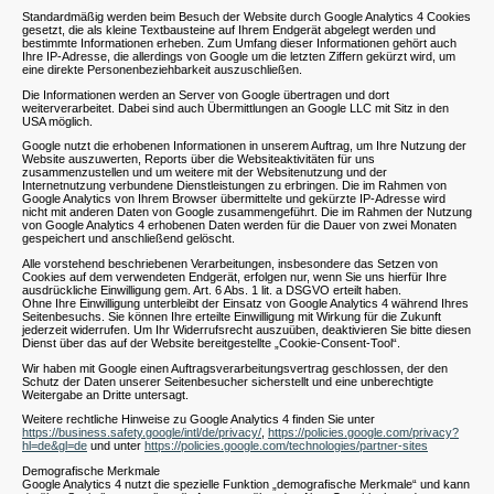
Standardmäßig werden beim Besuch der Website durch Google Analytics 4 Cookies
gesetzt, die als kleine Textbausteine auf Ihrem Endgerät abgelegt werden und
bestimmte Informationen erheben. Zum Umfang dieser Informationen gehört auch
Ihre IP-Adresse, die allerdings von Google um die letzten Ziffern gekürzt wird, um
eine direkte Personenbeziehbarkeit auszuschließen.
Die Informationen werden an Server von Google übertragen und dort
weiterverarbeitet. Dabei sind auch Übermittlungen an Google LLC mit Sitz in den
USA möglich.
Google nutzt die erhobenen Informationen in unserem Auftrag, um Ihre Nutzung der
Website auszuwerten, Reports über die Websiteaktivitäten für uns
zusammenzustellen und um weitere mit der Websitenutzung und der
Internetnutzung verbundene Dienstleistungen zu erbringen. Die im Rahmen von
Google Analytics von Ihrem Browser übermittelte und gekürzte IP-Adresse wird
nicht mit anderen Daten von Google zusammengeführt. Die im Rahmen der Nutzung
von Google Analytics 4 erhobenen Daten werden für die Dauer von zwei Monaten
gespeichert und anschließend gelöscht.
Alle vorstehend beschriebenen Verarbeitungen, insbesondere das Setzen von
Cookies auf dem verwendeten Endgerät, erfolgen nur, wenn Sie uns hierfür Ihre
ausdrückliche Einwilligung gem. Art. 6 Abs. 1 lit. a DSGVO erteilt haben.
Ohne Ihre Einwilligung unterbleibt der Einsatz von Google Analytics 4 während Ihres
Seitenbesuchs. Sie können Ihre erteilte Einwilligung mit Wirkung für die Zukunft
jederzeit widerrufen. Um Ihr Widerrufsrecht auszuüben, deaktivieren Sie bitte diesen
Dienst über das auf der Website bereitgestellte „Cookie-Consent-Tool“.
Wir haben mit Google einen Auftragsverarbeitungsvertrag geschlossen, der den
Schutz der Daten unserer Seitenbesucher sicherstellt und eine unberechtigte
Weitergabe an Dritte untersagt.
Weitere rechtliche Hinweise zu Google Analytics 4 finden Sie unter
https://business.safety.google/intl/de/privacy/
,
https://policies.google.com/privacy?
hl=de&gl=de
und unter
https://policies.google.com/technologies/partner-sites
Demografische Merkmale
Google Analytics 4 nutzt die spezielle Funktion „demografische Merkmale“ und kann