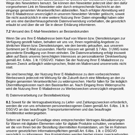
Wege des Newsletters benutzt. Sie können den Newsletter jederzeit über den dafür
vorgesehenen Link im Newsletter oder durch entsprechende Nachricht an den
eingangs genannten Verantwortlichen abbestellen. Nach erfolgter Abmeldung wird
Ihre E-Mailadresse unverzüglich in unserem Newsletter-Verteiler gelöscht, soweit
Sie nicht ausdrücklich in eine weitere Nutzung Ihrer Daten eingewilligt haben oder
wir uns eine darüberhinausgehende Datenverwendung vorbehalten, die gesetzlich
erlaubt ist und über die wir Sie in dieser Erklärung informieren.
7.2
Versand des E-Mail-Newsletters an Bestandskunden
Wenn Sie uns Ihre E-Mailadresse beim Kauf von Waren bzw. Dienstleistungen zur
Verfügung gestellt haben, behalten wir uns vor, Ihnen regelmäßig Angebote zu
ähnlichen Waren bzw. Dienstleistungen, wie den bereits gekauften, aus unserem
Sortiment per E-Mail zuzusenden. Hierfür müssen wir gemäß § 7 Abs. 3 UWG keine
gesonderte Einwilligung von Ihnen einholen. Die Datenverarbeitung erfolgt insoweit
allein auf Basis unseres berechtigten Interesses an personalisierter Direktwerbung
gemäß Art. 6 Abs. 1 lit. f DSGVO. Haben Sie der Nutzung Ihrer E-Mailadresse zu
diesem Zweck anfänglich widersprochen, findet ein Mailversand unsererseits nicht
statt.
Sie sind berechtigt, der Nutzung Ihrer E-Mailadresse zu dem vorbezeichneten
Werbezweck jederzeit mit Wirkung für die Zukunft durch eine Mitteilung an den zu
Beginn genannten Verantwortlichen zu widersprechen. Hierfür fallen für Sie lediglich
Übermittlungskosten nach den Basistarifen an. Nach Eingang Ihres Widerspruchs
wird die Nutzung Ihrer E-Mailadresse zu Werbezwecken unverzüglich eingestellt.
8) Datenverarbeitung zur Bestellabwicklung
8.1
Soweit für die Vertragsabwicklung zu Liefer- und Zahlungszwecken erforderlich,
werden die von uns erhobenen personenbezogenen Daten gemäß Art. 6 Abs. 1 lit. b
DSGVO an das beauftragte Transportunternehmen und das beauftragte
Kreditinstitut weitergegeben.
Sofern wir Ihnen auf Grundlage eines entsprechenden Vertrages Aktualisierungen
für Waren mit digitalen Elementen oder für digitale Produkte schulden, verarbeiten
wir die von Ihnen bei der Bestellung übermittelten Kontaktdaten, um Sie im Rahmen
unserer gesetzlichen Informationspflichten gemäß Art. 6 Abs. 1 lit. c DSGVO
persönlich zu informieren. Ihre Kontaktdaten werden hierbei streng zweckgebunden