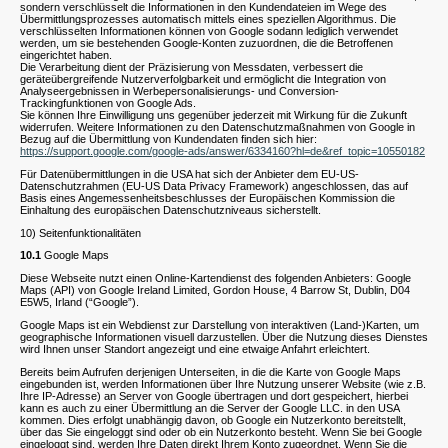
sondern verschlüsselt die Informationen in den Kundendateien im Wege des
Übermittlungsprozesses automatisch mittels eines speziellen Algorithmus. Die
verschlüsselten Informationen können von Google sodann lediglich verwendet
werden, um sie bestehenden Google-Konten zuzuordnen, die die Betroffenen
eingerichtet haben.
Die Verarbeitung dient der Präzisierung von Messdaten, verbessert die
geräteübergreifende Nutzerverfolgbarkeit und ermöglicht die Integration von
Analyseergebnissen in Werbepersonalisierungs- und Conversion-
Trackingfunktionen von Google Ads.
Sie können Ihre Einwilligung uns gegenüber jederzeit mit Wirkung für die Zukunft
widerrufen. Weitere Informationen zu den Datenschutzmaßnahmen von Google in
Bezug auf die Übermittlung von Kundendaten finden sich hier:
https://support.google.com/google-ads/answer/6334160?hl=de&ref_topic=10550182
Für Datenübermittlungen in die USA hat sich der Anbieter dem EU-US-
Datenschutzrahmen (EU-US Data Privacy Framework) angeschlossen, das auf
Basis eines Angemessenheitsbeschlusses der Europäischen Kommission die
Einhaltung des europäischen Datenschutzniveaus sicherstellt.
10) Seitenfunktionalitäten
10.1
Google Maps
Diese Webseite nutzt einen Online-Kartendienst des folgenden Anbieters: Google
Maps (API) von Google Ireland Limited, Gordon House, 4 Barrow St, Dublin, D04
E5W5, Irland (“Google”).
Google Maps ist ein Webdienst zur Darstellung von interaktiven (Land-)Karten, um
geographische Informationen visuell darzustellen. Über die Nutzung dieses Dienstes
wird Ihnen unser Standort angezeigt und eine etwaige Anfahrt erleichtert.
Bereits beim Aufrufen derjenigen Unterseiten, in die die Karte von Google Maps
eingebunden ist, werden Informationen über Ihre Nutzung unserer Website (wie z.B.
Ihre IP-Adresse) an Server von Google übertragen und dort gespeichert, hierbei
kann es auch zu einer Übermittlung an die Server der Google LLC. in den USA
kommen. Dies erfolgt unabhängig davon, ob Google ein Nutzerkonto bereitstellt,
über das Sie eingeloggt sind oder ob ein Nutzerkonto besteht. Wenn Sie bei Google
eingeloggt sind, werden Ihre Daten direkt Ihrem Konto zugeordnet. Wenn Sie die