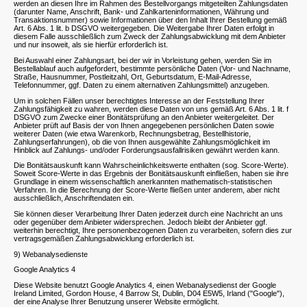
werden an diesen Ihre im Rahmen des Bestellvorgangs mitgeteilten Zahlungsdaten
(darunter Name, Anschrift, Bank- und Zahlkarteninformationen, Währung und
Transaktionsnummer) sowie Informationen über den Inhalt Ihrer Bestellung gemäß
Art. 6 Abs. 1 lit. b DSGVO weitergegeben. Die Weitergabe Ihrer Daten erfolgt in
diesem Falle ausschließlich zum Zweck der Zahlungsabwicklung mit dem Anbieter
und nur insoweit, als sie hierfür erforderlich ist.
Bei Auswahl einer Zahlungsart, bei der wir in Vorleistung gehen, werden Sie im
Bestellablauf auch aufgefordert, bestimmte persönliche Daten (Vor- und Nachname,
Straße, Hausnummer, Postleitzahl, Ort, Geburtsdatum, E-Mail-Adresse,
Telefonnummer, ggf. Daten zu einem alternativen Zahlungsmittel) anzugeben.
Um in solchen Fällen unser berechtigtes Interesse an der Feststellung Ihrer
Zahlungsfähigkeit zu wahren, werden diese Daten von uns gemäß Art. 6 Abs. 1 lit. f
DSGVO zum Zwecke einer Bonitätsprüfung an den Anbieter weitergeleitet. Der
Anbieter prüft auf Basis der von Ihnen angegebenen persönlichen Daten sowie
weiterer Daten (wie etwa Warenkorb, Rechnungsbetrag, Bestellhistorie,
Zahlungserfahrungen), ob die von Ihnen ausgewählte Zahlungsmöglichkeit im
Hinblick auf Zahlungs- und/oder Forderungsausfallrisiken gewährt werden kann.
Die Bonitätsauskunft kann Wahrscheinlichkeitswerte enthalten (sog. Score-Werte).
Soweit Score-Werte in das Ergebnis der Bonitätsauskunft einfließen, haben sie ihre
Grundlage in einem wissenschaftlich anerkannten mathematisch-statistischen
Verfahren. In die Berechnung der Score-Werte fließen unter anderem, aber nicht
ausschließlich, Anschriftendaten ein.
Sie können dieser Verarbeitung Ihrer Daten jederzeit durch eine Nachricht an uns
oder gegenüber dem Anbieter widersprechen. Jedoch bleibt der Anbieter ggf.
weiterhin berechtigt, Ihre personenbezogenen Daten zu verarbeiten, sofern dies zur
vertragsgemäßen Zahlungsabwicklung erforderlich ist.
9) Webanalysedienste
Google Analytics 4
Diese Website benutzt Google Analytics 4, einen Webanalysedienst der Google
Ireland Limited, Gordon House, 4 Barrow St, Dublin, D04 E5W5, Irland ("Google"),
der eine Analyse Ihrer Benutzung unserer Website ermöglicht.