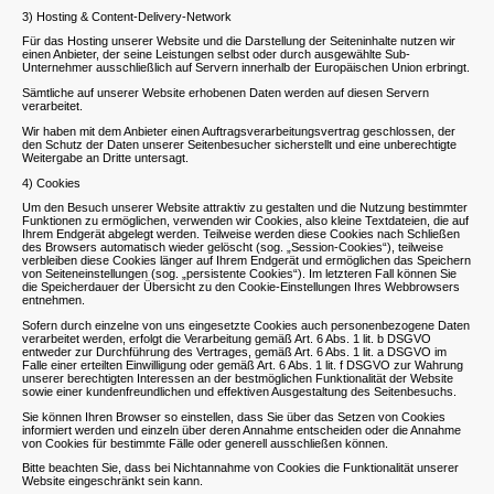
3) Hosting & Content-Delivery-Network
Für das Hosting unserer Website und die Darstellung der Seiteninhalte nutzen wir
einen Anbieter, der seine Leistungen selbst oder durch ausgewählte Sub-
Unternehmer ausschließlich auf Servern innerhalb der Europäischen Union erbringt.
Sämtliche auf unserer Website erhobenen Daten werden auf diesen Servern
verarbeitet.
Wir haben mit dem Anbieter einen Auftragsverarbeitungsvertrag geschlossen, der
den Schutz der Daten unserer Seitenbesucher sicherstellt und eine unberechtigte
Weitergabe an Dritte untersagt.
4) Cookies
Um den Besuch unserer Website attraktiv zu gestalten und die Nutzung bestimmter
Funktionen zu ermöglichen, verwenden wir Cookies, also kleine Textdateien, die auf
Ihrem Endgerät abgelegt werden. Teilweise werden diese Cookies nach Schließen
des Browsers automatisch wieder gelöscht (sog. „Session-Cookies“), teilweise
verbleiben diese Cookies länger auf Ihrem Endgerät und ermöglichen das Speichern
von Seiteneinstellungen (sog. „persistente Cookies“). Im letzteren Fall können Sie
die Speicherdauer der Übersicht zu den Cookie-Einstellungen Ihres Webbrowsers
entnehmen.
Sofern durch einzelne von uns eingesetzte Cookies auch personenbezogene Daten
verarbeitet werden, erfolgt die Verarbeitung gemäß Art. 6 Abs. 1 lit. b DSGVO
entweder zur Durchführung des Vertrages, gemäß Art. 6 Abs. 1 lit. a DSGVO im
Falle einer erteilten Einwilligung oder gemäß Art. 6 Abs. 1 lit. f DSGVO zur Wahrung
unserer berechtigten Interessen an der bestmöglichen Funktionalität der Website
sowie einer kundenfreundlichen und effektiven Ausgestaltung des Seitenbesuchs.
Sie können Ihren Browser so einstellen, dass Sie über das Setzen von Cookies
informiert werden und einzeln über deren Annahme entscheiden oder die Annahme
von Cookies für bestimmte Fälle oder generell ausschließen können.
Bitte beachten Sie, dass bei Nichtannahme von Cookies die Funktionalität unserer
Website eingeschränkt sein kann.