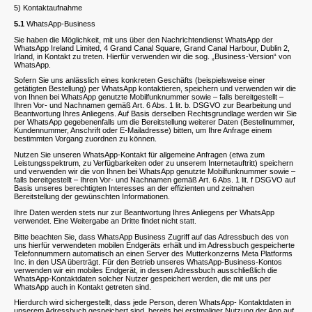
5) Kontaktaufnahme
5.1
WhatsApp-Business
Sie haben die Möglichkeit, mit uns über den Nachrichtendienst WhatsApp der
WhatsApp Ireland Limited, 4 Grand Canal Square, Grand Canal Harbour, Dublin 2,
Irland, in Kontakt zu treten. Hierfür verwenden wir die sog. „Business-Version“ von
WhatsApp.
Sofern Sie uns anlässlich eines konkreten Geschäfts (beispielsweise einer
getätigten Bestellung) per WhatsApp kontaktieren, speichern und verwenden wir die
von Ihnen bei WhatsApp genutzte Mobilfunknummer sowie – falls bereitgestellt –
Ihren Vor- und Nachnamen gemäß Art. 6 Abs. 1 lit. b. DSGVO zur Bearbeitung und
Beantwortung Ihres Anliegens. Auf Basis derselben Rechtsgrundlage werden wir Sie
per WhatsApp gegebenenfalls um die Bereitstellung weiterer Daten (Bestellnummer,
Kundennummer, Anschrift oder E-Mailadresse) bitten, um Ihre Anfrage einem
bestimmten Vorgang zuordnen zu können.
Nutzen Sie unseren WhatsApp-Kontakt für allgemeine Anfragen (etwa zum
Leistungsspektrum, zu Verfügbarkeiten oder zu unserem Internetauftritt) speichern
und verwenden wir die von Ihnen bei WhatsApp genutzte Mobilfunknummer sowie –
falls bereitgestellt – Ihren Vor- und Nachnamen gemäß Art. 6 Abs. 1 lit. f DSGVO auf
Basis unseres berechtigten Interesses an der effizienten und zeitnahen
Bereitstellung der gewünschten Informationen.
Ihre Daten werden stets nur zur Beantwortung Ihres Anliegens per WhatsApp
verwendet. Eine Weitergabe an Dritte findet nicht statt.
Bitte beachten Sie, dass WhatsApp Business Zugriff auf das Adressbuch des von
uns hierfür verwendeten mobilen Endgeräts erhält und im Adressbuch gespeicherte
Telefonnummern automatisch an einen Server des Mutterkonzerns Meta Platforms
Inc. in den USA überträgt. Für den Betrieb unseres WhatsApp-Business-Kontos
verwenden wir ein mobiles Endgerät, in dessen Adressbuch ausschließlich die
WhatsApp-Kontaktdaten solcher Nutzer gespeichert werden, die mit uns per
WhatsApp auch in Kontakt getreten sind.
Hierdurch wird sichergestellt, dass jede Person, deren WhatsApp- Kontaktdaten in
unserem Adressbuch gespeichert sind, bereits bei erstmaliger Nutzung der App auf