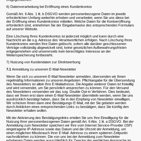
6) Datenverarbeitung bei Eröffnung eines Kundenkontos
Gemäß Art. 6 Abs. 1 lit. b DSGVO werden personenbezogene Daten im jeweils
erforderlichen Umfang weiterhin erhoben und verarbeitet, wenn Sie uns diese bei
der Eröffnung eines Kundenkontos mitteilen. Welche Daten für die Kontoeröffnung
erforderlich sind, entnehmen Sie der Eingabemaske des entsprechenden Formulars
auf unserer Website.
Eine Löschung Ihres Kundenkontos ist jederzeit möglich und kann durch eine
Nachricht an die o.g. Adresse des Verantwortlichen erfolgen. Nach Löschung Ihres
Kundenkontos werden Ihre Daten gelöscht, sofern alle darüber geschlossenen
Verträge vollständig abgewickelt sind, keine gesetzlichen Aufbewahrungsfristen
entgegenstehen und unsererseits kein berechtigtes Interesse an der
Weiterspeicherung fortbesteht.
7) Nutzung von Kundendaten zur Direktwerbung
7.1
Anmeldung zu unserem E-Mail-Newsletter
Wenn Sie sich zu unserem E-Mail Newsletter anmelden, übersenden wir Ihnen
regelmäßig Informationen zu unseren Angeboten. Pflichtangabe für die Übersendung
des Newsletters ist allein Ihre E-Mailadresse. Die Angabe weiterer Daten ist freiwillig
und wird verwendet, um Sie persönlich ansprechen zu können. Für den Versand
des Newsletters verwenden wir das sog. Double Opt-in Verfahren. Dies bedeutet,
dass wir Ihnen erst dann einen E-Mail Newsletter übermitteln werden, wenn Sie uns
ausdrücklich bestätigt haben, dass Sie in den Empfang von Newsletter einwilligen.
Wir schicken Ihnen dann eine Bestätigungs-E-Mail, mit der Sie gebeten werden
durch Anklicken eines entsprechenden Links zu bestätigen, dass Sie künftig den
Newsletter erhalten wollen.
Mit der Aktivierung des Bestätigungslinks erteilen Sie uns Ihre Einwilligung für die
Nutzung Ihrer personenbezogenen Daten gemäß Art. 6 Abs. 1 lit. a DSGVO. Bei der
Anmeldung zum Newsletter speichern wir Ihre vom Internet Service-Provider (ISP)
eingetragene IP-Adresse sowie das Datum und die Uhrzeit der Anmeldung, um
einen möglichen Missbrauch Ihrer E-Mail- Adresse zu einem späteren Zeitpunkt
nachvollziehen zu können. Die von uns bei der Anmeldung zum Newsletter
erhobenen Daten werden ausschließlich für Zwecke der werblichen Ansprache im