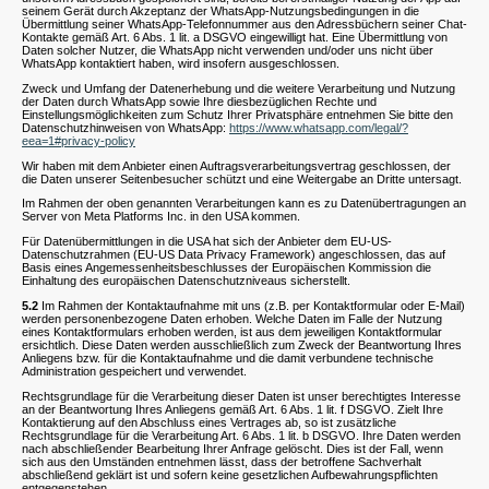
seinem Gerät durch Akzeptanz der WhatsApp-Nutzungsbedingungen in die
Übermittlung seiner WhatsApp-Telefonnummer aus den Adressbüchern seiner Chat-
Kontakte gemäß Art. 6 Abs. 1 lit. a DSGVO eingewilligt hat. Eine Übermittlung von
Daten solcher Nutzer, die WhatsApp nicht verwenden und/oder uns nicht über
WhatsApp kontaktiert haben, wird insofern ausgeschlossen.
Zweck und Umfang der Datenerhebung und die weitere Verarbeitung und Nutzung
der Daten durch WhatsApp sowie Ihre diesbezüglichen Rechte und
Einstellungsmöglichkeiten zum Schutz Ihrer Privatsphäre entnehmen Sie bitte den
Datenschutzhinweisen von WhatsApp:
https://www.whatsapp.com/legal/?
eea=1#privacy-policy
Wir haben mit dem Anbieter einen Auftragsverarbeitungsvertrag geschlossen, der
die Daten unserer Seitenbesucher schützt und eine Weitergabe an Dritte untersagt.
Im Rahmen der oben genannten Verarbeitungen kann es zu Datenübertragungen an
Server von Meta Platforms Inc. in den USA kommen.
Für Datenübermittlungen in die USA hat sich der Anbieter dem EU-US-
Datenschutzrahmen (EU-US Data Privacy Framework) angeschlossen, das auf
Basis eines Angemessenheitsbeschlusses der Europäischen Kommission die
Einhaltung des europäischen Datenschutzniveaus sicherstellt.
5.2
Im Rahmen der Kontaktaufnahme mit uns (z.B. per Kontaktformular oder E-Mail)
werden personenbezogene Daten erhoben. Welche Daten im Falle der Nutzung
eines Kontaktformulars erhoben werden, ist aus dem jeweiligen Kontaktformular
ersichtlich. Diese Daten werden ausschließlich zum Zweck der Beantwortung Ihres
Anliegens bzw. für die Kontaktaufnahme und die damit verbundene technische
Administration gespeichert und verwendet.
Rechtsgrundlage für die Verarbeitung dieser Daten ist unser berechtigtes Interesse
an der Beantwortung Ihres Anliegens gemäß Art. 6 Abs. 1 lit. f DSGVO. Zielt Ihre
Kontaktierung auf den Abschluss eines Vertrages ab, so ist zusätzliche
Rechtsgrundlage für die Verarbeitung Art. 6 Abs. 1 lit. b DSGVO. Ihre Daten werden
nach abschließender Bearbeitung Ihrer Anfrage gelöscht. Dies ist der Fall, wenn
sich aus den Umständen entnehmen lässt, dass der betroffene Sachverhalt
abschließend geklärt ist und sofern keine gesetzlichen Aufbewahrungspflichten
entgegenstehen.