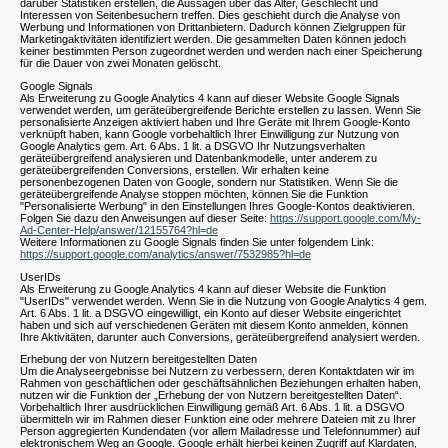
darüber Statistiken erstellen, die Aussagen über das Alter, Geschlecht und
Interessen von Seitenbesuchern treffen. Dies geschieht durch die Analyse von
Werbung und Informationen von Drittanbietern. Dadurch können Zielgruppen für
Marketingaktivitäten identifiziert werden. Die gesammelten Daten können jedoch
keiner bestimmten Person zugeordnet werden und werden nach einer Speicherung
für die Dauer von zwei Monaten gelöscht.
Google Signals
Als Erweiterung zu Google Analytics 4 kann auf dieser Website Google Signals
verwendet werden, um geräteübergreifende Berichte erstellen zu lassen. Wenn Sie
personalisierte Anzeigen aktiviert haben und Ihre Geräte mit Ihrem Google-Konto
verknüpft haben, kann Google vorbehaltlich Ihrer Einwilligung zur Nutzung von
Google Analytics gem. Art. 6 Abs. 1 lit. a DSGVO Ihr Nutzungsverhalten
geräteübergreifend analysieren und Datenbankmodelle, unter anderem zu
geräteübergreifenden Conversions, erstellen. Wir erhalten keine
personenbezogenen Daten von Google, sondern nur Statistiken. Wenn Sie die
geräteübergreifende Analyse stoppen möchten, können Sie die Funktion
"Personalisierte Werbung" in den Einstellungen Ihres Google-Kontos deaktivieren.
Folgen Sie dazu den Anweisungen auf dieser Seite:
https://support.google.com/My-
Ad-Center-Help/answer/12155764?hl=de
Weitere Informationen zu Google Signals finden Sie unter folgendem Link:
https://support.google.com/analytics/answer/7532985?hl=de
UserIDs
Als Erweiterung zu Google Analytics 4 kann auf dieser Website die Funktion
"UserIDs" verwendet werden. Wenn Sie in die Nutzung von Google Analytics 4 gem.
Art. 6 Abs. 1 lit. a DSGVO eingewilligt, ein Konto auf dieser Website eingerichtet
haben und sich auf verschiedenen Geräten mit diesem Konto anmelden, können
Ihre Aktivitäten, darunter auch Conversions, geräteübergreifend analysiert werden.
Erhebung der von Nutzern bereitgestellten Daten
Um die Analyseergebnisse bei Nutzern zu verbessern, deren Kontaktdaten wir im
Rahmen von geschäftlichen oder geschäftsähnlichen Beziehungen erhalten haben,
nutzen wir die Funktion der „Erhebung der von Nutzern bereitgestellten Daten“.
Vorbehaltlich Ihrer ausdrücklichen Einwilligung gemäß Art. 6 Abs. 1 lit. a DSGVO
übermitteln wir im Rahmen dieser Funktion eine oder mehrere Dateien mit zu Ihrer
Person aggregierten Kundendaten (vor allem Mailadresse und Telefonnummer) auf
elektronischem Weg an Google. Google erhält hierbei keinen Zugriff auf Klardaten,