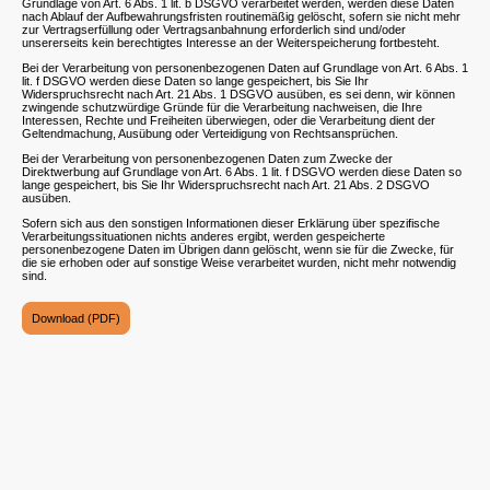
Grundlage von Art. 6 Abs. 1 lit. b DSGVO verarbeitet werden, werden diese Daten
nach Ablauf der Aufbewahrungsfristen routinemäßig gelöscht, sofern sie nicht mehr
zur Vertragserfüllung oder Vertragsanbahnung erforderlich sind und/oder
unsererseits kein berechtigtes Interesse an der Weiterspeicherung fortbesteht.
Bei der Verarbeitung von personenbezogenen Daten auf Grundlage von Art. 6 Abs. 1
lit. f DSGVO werden diese Daten so lange gespeichert, bis Sie Ihr
Widerspruchsrecht nach Art. 21 Abs. 1 DSGVO ausüben, es sei denn, wir können
zwingende schutzwürdige Gründe für die Verarbeitung nachweisen, die Ihre
Interessen, Rechte und Freiheiten überwiegen, oder die Verarbeitung dient der
Geltendmachung, Ausübung oder Verteidigung von Rechtsansprüchen.
Bei der Verarbeitung von personenbezogenen Daten zum Zwecke der
Direktwerbung auf Grundlage von Art. 6 Abs. 1 lit. f DSGVO werden diese Daten so
lange gespeichert, bis Sie Ihr Widerspruchsrecht nach Art. 21 Abs. 2 DSGVO
ausüben.
Sofern sich aus den sonstigen Informationen dieser Erklärung über spezifische
Verarbeitungssituationen nichts anderes ergibt, werden gespeicherte
personenbezogene Daten im Übrigen dann gelöscht, wenn sie für die Zwecke, für
die sie erhoben oder auf sonstige Weise verarbeitet wurden, nicht mehr notwendig
sind.
Download (PDF)
Datenkontrolleur
Mirco Hübner, Dipl.-Ing. (FH)