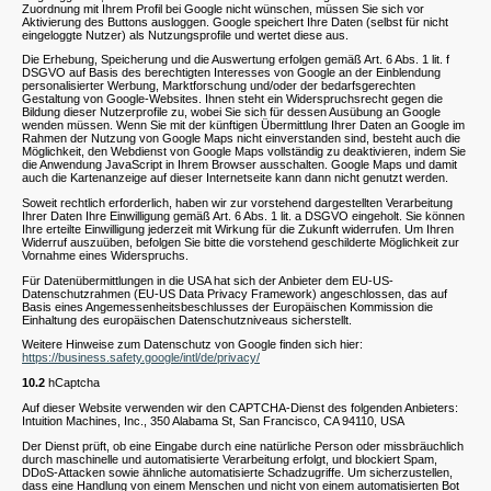
Zuordnung mit Ihrem Profil bei Google nicht wünschen, müssen Sie sich vor
Aktivierung des Buttons ausloggen. Google speichert Ihre Daten (selbst für nicht
eingeloggte Nutzer) als Nutzungsprofile und wertet diese aus.
Die Erhebung, Speicherung und die Auswertung erfolgen gemäß Art. 6 Abs. 1 lit. f
DSGVO auf Basis des berechtigten Interesses von Google an der Einblendung
personalisierter Werbung, Marktforschung und/oder der bedarfsgerechten
Gestaltung von Google-Websites. Ihnen steht ein Widerspruchsrecht gegen die
Bildung dieser Nutzerprofile zu, wobei Sie sich für dessen Ausübung an Google
wenden müssen. Wenn Sie mit der künftigen Übermittlung Ihrer Daten an Google im
Rahmen der Nutzung von Google Maps nicht einverstanden sind, besteht auch die
Möglichkeit, den Webdienst von Google Maps vollständig zu deaktivieren, indem Sie
die Anwendung JavaScript in Ihrem Browser ausschalten. Google Maps und damit
auch die Kartenanzeige auf dieser Internetseite kann dann nicht genutzt werden.
Soweit rechtlich erforderlich, haben wir zur vorstehend dargestellten Verarbeitung
Ihrer Daten Ihre Einwilligung gemäß Art. 6 Abs. 1 lit. a DSGVO eingeholt. Sie können
Ihre erteilte Einwilligung jederzeit mit Wirkung für die Zukunft widerrufen. Um Ihren
Widerruf auszuüben, befolgen Sie bitte die vorstehend geschilderte Möglichkeit zur
Vornahme eines Widerspruchs.
Für Datenübermittlungen in die USA hat sich der Anbieter dem EU-US-
Datenschutzrahmen (EU-US Data Privacy Framework) angeschlossen, das auf
Basis eines Angemessenheitsbeschlusses der Europäischen Kommission die
Einhaltung des europäischen Datenschutzniveaus sicherstellt.
Weitere Hinweise zum Datenschutz von Google finden sich hier:
https://business.safety.google/intl/de/privacy/
10.2
hCaptcha
Auf dieser Website verwenden wir den CAPTCHA-Dienst des folgenden Anbieters:
Intuition Machines, Inc., 350 Alabama St, San Francisco, CA 94110, USA
Der Dienst prüft, ob eine Eingabe durch eine natürliche Person oder missbräuchlich
durch maschinelle und automatisierte Verarbeitung erfolgt, und blockiert Spam,
DDoS-Attacken sowie ähnliche automatisierte Schadzugriffe. Um sicherzustellen,
dass eine Handlung von einem Menschen und nicht von einem automatisierten Bot