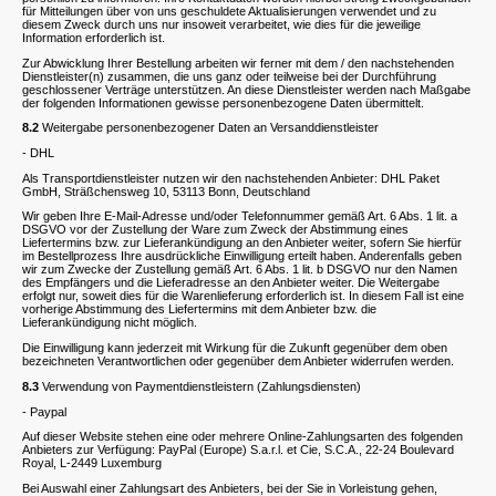
für Mitteilungen über von uns geschuldete Aktualisierungen verwendet und zu
diesem Zweck durch uns nur insoweit verarbeitet, wie dies für die jeweilige
Information erforderlich ist.
Zur Abwicklung Ihrer Bestellung arbeiten wir ferner mit dem / den nachstehenden
Dienstleister(n) zusammen, die uns ganz oder teilweise bei der Durchführung
geschlossener Verträge unterstützen. An diese Dienstleister werden nach Maßgabe
der folgenden Informationen gewisse personenbezogene Daten übermittelt.
8.2
Weitergabe personenbezogener Daten an Versanddienstleister
- DHL
Als Transportdienstleister nutzen wir den nachstehenden Anbieter: DHL Paket
GmbH, Sträßchensweg 10, 53113 Bonn, Deutschland
Wir geben Ihre E-Mail-Adresse und/oder Telefonnummer gemäß Art. 6 Abs. 1 lit. a
DSGVO vor der Zustellung der Ware zum Zweck der Abstimmung eines
Liefertermins bzw. zur Lieferankündigung an den Anbieter weiter, sofern Sie hierfür
im Bestellprozess Ihre ausdrückliche Einwilligung erteilt haben. Anderenfalls geben
wir zum Zwecke der Zustellung gemäß Art. 6 Abs. 1 lit. b DSGVO nur den Namen
des Empfängers und die Lieferadresse an den Anbieter weiter. Die Weitergabe
erfolgt nur, soweit dies für die Warenlieferung erforderlich ist. In diesem Fall ist eine
vorherige Abstimmung des Liefertermins mit dem Anbieter bzw. die
Lieferankündigung nicht möglich.
Die Einwilligung kann jederzeit mit Wirkung für die Zukunft gegenüber dem oben
bezeichneten Verantwortlichen oder gegenüber dem Anbieter widerrufen werden.
8.3
Verwendung von Paymentdienstleistern (Zahlungsdiensten)
- Paypal
Auf dieser Website stehen eine oder mehrere Online-Zahlungsarten des folgenden
Anbieters zur Verfügung: PayPal (Europe) S.a.r.l. et Cie, S.C.A., 22-24 Boulevard
Royal, L-2449 Luxemburg
Bei Auswahl einer Zahlungsart des Anbieters, bei der Sie in Vorleistung gehen,