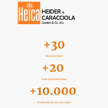
+30
Neumaschinen
+20
Gebrauchtmaschinen
+10.000
Ersatzteile bei uns am Lager