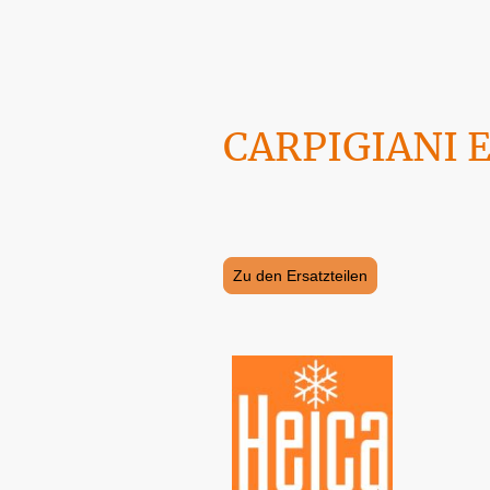
CARPIGIANI Er
Maschinen, Geräte und Ersatzteile fin
erfolgen.
Zu den Ersatzteilen