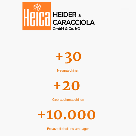
+30
Neumaschinen
+20
Gebrauchtmaschinen
+10.000
Ersatzteile bei uns am Lager